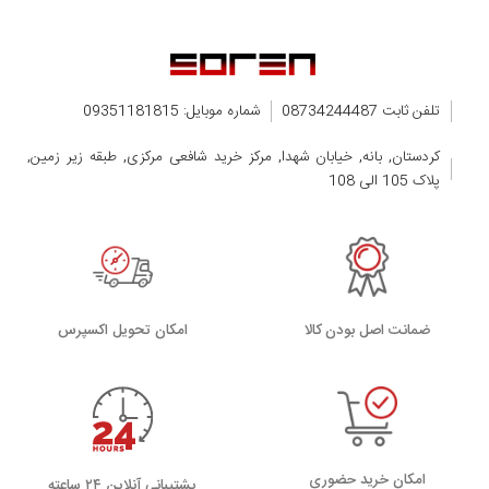
تلفن ثابت 08734244487
شماره موبایل: 09351181815
کردستان, بانه, خیابان شهدا, مرکز خرید شافعی مرکزی, طبقه زیر زمین,
پلاک 105 الی 108
ضمانت اصل بودن کالا
اﻣﮑﺎن ﺗﺤﻮﯾﻞ اﮐﺴﭙﺮس
امکان خرید حضوری
پشتیبانی آنلاین ۲۴ ساعته