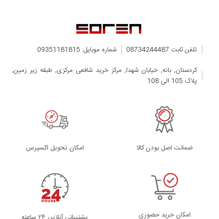
تلفن ثابت 08734244487
شماره موبایل: 09351181815
کردستان, بانه, خیابان شهدا, مرکز خرید شافعی مرکزی, طبقه زیر زمین,
پلاک 105 الی 108
ضمانت اصل بودن کالا
اﻣﮑﺎن ﺗﺤﻮﯾﻞ اﮐﺴﭙﺮس
امکان خرید حضوری
پشتیبانی آنلاین ۲۴ ساعته