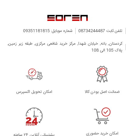
تلفن ثابت 08734244487
شماره موبایل: 09351181815
کردستان, بانه, خیابان شهدا, مرکز خرید شافعی مرکزی, طبقه زیر زمین,
پلاک 105 الی 108
ضمانت اصل بودن کالا
اﻣﮑﺎن ﺗﺤﻮﯾﻞ اﮐﺴﭙﺮس
امکان خرید حضوری
پشتیبانی آنلاین ۲۴ ساعته