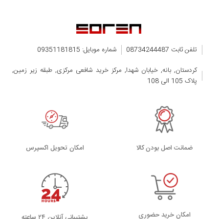
تلفن ثابت 08734244487
شماره موبایل: 09351181815
کردستان, بانه, خیابان شهدا, مرکز خرید شافعی مرکزی, طبقه زیر زمین,
پلاک 105 الی 108
ضمانت اصل بودن کالا
اﻣﮑﺎن ﺗﺤﻮﯾﻞ اﮐﺴﭙﺮس
امکان خرید حضوری
پشتیبانی آنلاین ۲۴ ساعته