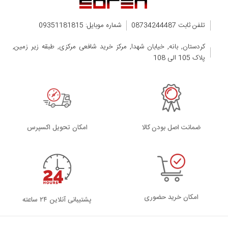
تلفن ثابت 08734244487
شماره موبایل: 09351181815
کردستان, بانه, خیابان شهدا, مرکز خرید شافعی مرکزی, طبقه زیر زمین,
پلاک 105 الی 108
ضمانت اصل بودن کالا
اﻣﮑﺎن ﺗﺤﻮﯾﻞ اﮐﺴﭙﺮس
امکان خرید حضوری
پشتیبانی آنلاین ۲۴ ساعته