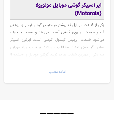
ایر اسپیکر گوشی موبایل موتورولا
(Motorola)
یکی از قطعات موبایل که بیشتر در معرض گرد و غبار و با ریختن
آب و مایعات بر روی گوشی آسیب می‌بیند و ضعیف یا خراب
می‌شود قسمت ایرپیس کپسول گوشی است, ایرفون اسپیکر
تماس گیرنده‌ی صدای مخاطب می‌باشد, برند موتورولا موبایل
هم یکی از بهترین شرکت ها در تولید گوشی موبایل و استفاده از
با کیفیت‌ترین ماژول‌های اسپیکر‌ برای گوشی‌های موبایل خود
هست, در این شاخه از قطعات موبایل می‌توانید برای گوشی
ادامه مطلب
موبایل موتورولا, موتو, دروید قطعات اورجینال اسپیکر تهیه نمایید
از فروشگاه قطعات موبایل سورن استور.
Motorola Mobile Brand Eear Phone, Ear Speaker
Earpiece Module