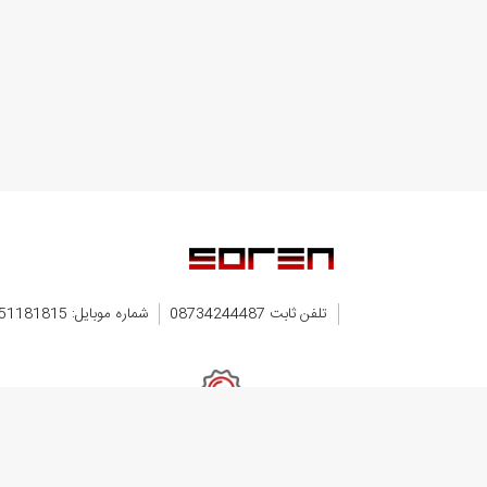
استف
مدت 
مخت
را
در
ف
موبا
قی
مش
تلفن ثابت 08734244487
شماره موبایل: 09351181815
ضمانت اصل بودن کالا