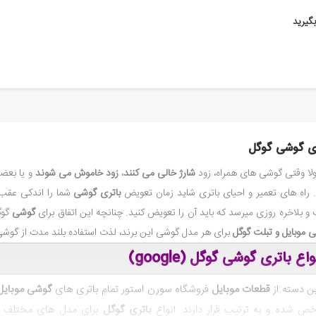
گیرید
ری گوشی گوگل
لا وقتی گوشی های همراه، زود
شارژ خالی می کنند
،
زود خاموش می شوند
و یا بعض
. راه های تعمیر و احیای باتری شاید زمان تعویض
باتری گوشی
شما را اندکی عقب ب
و بلاخره روزی میرسد که باید آن را تعویض کنید. چنانچه این اتفاق برای
گوشی
گوگ
 موبایل و تبلت گوگل
برای هر مدل گوشی این برند، لذت استفاده بلند مدت از گوشی ر
واع باتری گوشی گوگل (
google
)
ین دسته از
قطعات موبایل
فروشگاه سورن استور تمام باتری های
گوشی موبایل
 شده و به ترتیب قرار دارند. انواع
باتری گوگل
برای مدل های مختلف گ