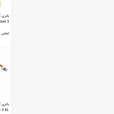
Pixel 3 با شماره فنی -B
تماس ب