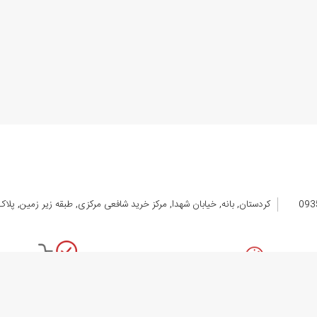
اده نمی کنند. باتری لیتیوم یونی
گوشی موبایل گوگل
در مقابل باتری های لیتیوم پلی
زمان نیاز به تعویض باتری موبایل لیتیوم یونی
گوگل
کمتر از مدل های جدید تر آن 
لف
باتری گوشی گوگل
، می تواند مشکل شما را برای تهیه باتری اصلی برای مدل ها
هنمای خرید باتری گوگل
روشگاه سورن
می‌توانید انواع
باتری موبایل و تبلت گوگل
را با
لیست قیمت
مشاهده 
یل
اصلی
گوگل
، مانند
تاچ ال سی دی گوگل
را نیز از این فروشگاه خریداری نمایید.
مت تمام محصولات زیر به روز شده و شما می توانید قیمت 
اهده نمایید.
کردستان, بانه, خیابان شهدا, مرکز خرید شافعی مرکزی, طبقه زیر زمین, پلاک 105 الی 08
اﻣﮑﺎن ﺗﺤﻮﯾﻞ اﮐﺴﭙﺮس
امکان خرید حضوری