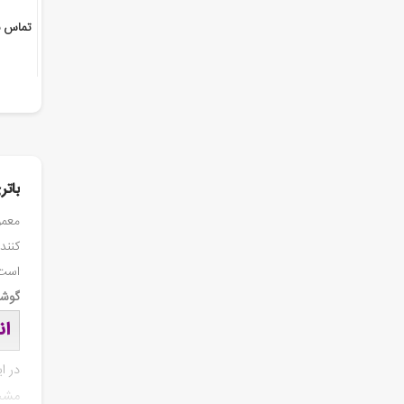
B
تماس ب
بات
معمو
کنند
است 
گوشی
ان
در ا
مشخص