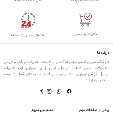
ویژگی
دسته
مشخصات فنی
وضعیت
فروش
کالیبره
6.3 اینچ +FHD
تاچ و
رنگ،
امکان خرید حضوری
پشتیبانی آنلاین ۲۴ ساعته
IPS، سازگار با
ال‌سی‌دی
تست
موجود
نسخه جهانی
کامل
پیکسل
M1908C3XG
درباره ما
مرده
فروشگاه سورن استور مجموعه کاملی از خدمات تعمیرات موبایل و فروش
ضدخش،
محصولات شامل قطعات موبایل, لوازم جانبی موبایل, ابزار تعمیرات
گلس لبه خم
موبایل, گوشی موبایل, تبلت و لپ تاپ است تا نیازهای شما را در تمام
گلس
چسب
2.5D پوشش
موجود
مراحل مرتفع کند.
محافظ
OCA
کامل
یکنواخت
سلول
درجه A ،
برخی از صفحات مهم
دسترسی سریع