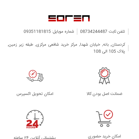
تلفن ثابت 08734244487
شماره موبایل: 09351181815
کردستان, بانه, خیابان شهدا, مرکز خرید شافعی مرکزی, طبقه زیر زمین,
پلاک 105 الی 108
ضمانت اصل بودن کالا
اﻣﮑﺎن ﺗﺤﻮﯾﻞ اﮐﺴﭙﺮس
امکان خرید حضوری
پشتیبانی آنلاین ۲۴ ساعته