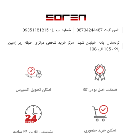
تلفن ثابت 08734244487
شماره موبایل: 09351181815
کردستان, بانه, خیابان شهدا, مرکز خرید شافعی مرکزی, طبقه زیر زمین,
پلاک 105 الی 108
ضمانت اصل بودن کالا
اﻣﮑﺎن ﺗﺤﻮﯾﻞ اﮐﺴﭙﺮس
امکان خرید حضوری
پشتیبانی آنلاین ۲۴ ساعته