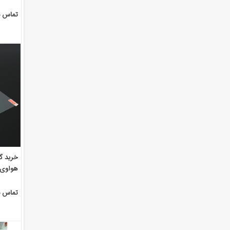
تماس ب
خرید گ
هواوی .5D
تماس ب