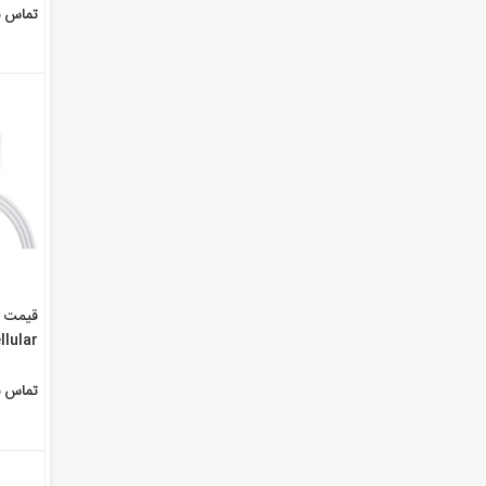
تماس ب
llular
تماس ب